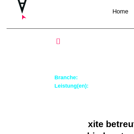
Home
xite Systems GmbH
Branche:
IT-Services
Leistung(en):
Logoentwicklung
xite betreu