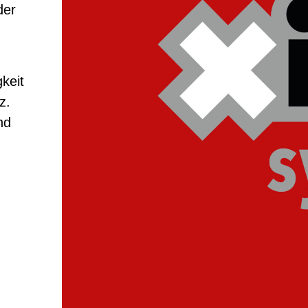
der
keit
z.
nd