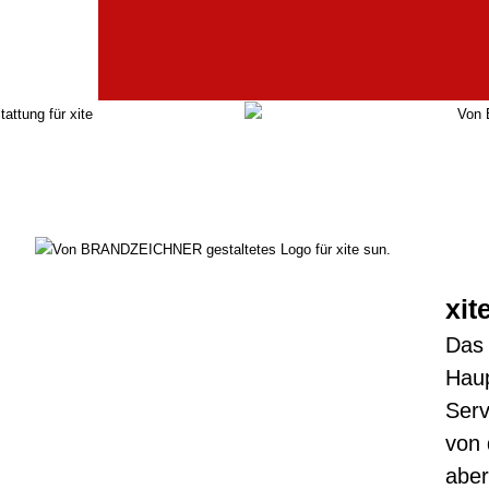
xit
Das 
Haup
Serv
von 
aber