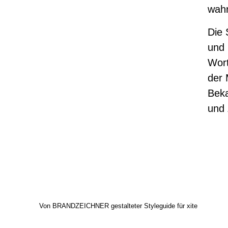
wah
Die 
und 
Wort
der
Beka
und 