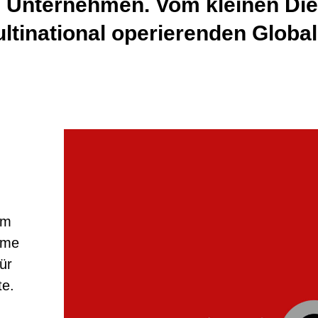
 Unternehmen. Vom kleinen Diens
tinational operierenden Global
am
rme
ür
te.