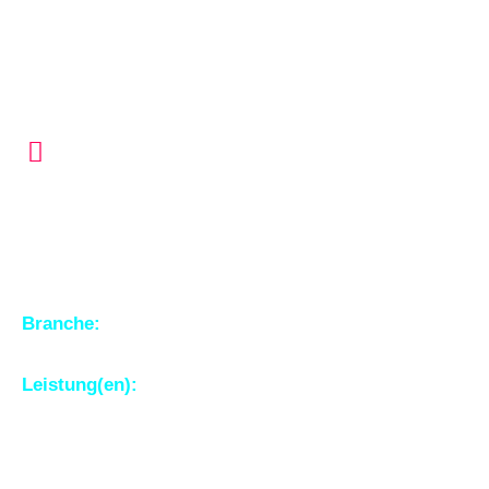
Fachpraxis Annette
Schwalbenhofer
Branche:
Gesundheitswesen; Physiotherapie,
Osteopathie, Heilkunde
Leistung(en):
Logoentwicklung, Website-Gestaltung,
Illustration